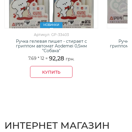
НОВИНКИ
Артикул: GP-33403
Ручка гелевая пишет - стирает с
Ручка
гриппом автомат Aodemei 0,5мм
гриппом а
"Собака"
92,28
7.69 *
12
=
грн.
КУПИТЬ
ИНТЕРНЕТ МАГАЗИН