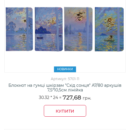
НОВИНКИ
Артикул: 5701-11
Блокнот на гумці шкірзам "Схід сонця" А7/80 аркушів
7,5*10,5см лінійка
727,68
30.32 *
24
=
грн.
КУПИТИ