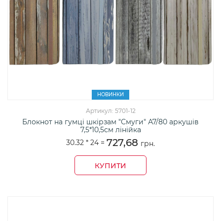
НОВИНКИ
Артикул: 5701-12
Блокнот на гумці шкірзам "Смуги" А7/80 аркушів
7,5*10,5см лінійка
727,68
30.32 *
24
=
грн.
КУПИТИ