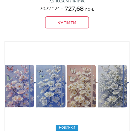
7,5*10,5см лінійка
727,68
30.32 *
24
=
грн.
КУПИТИ
НОВИНКИ