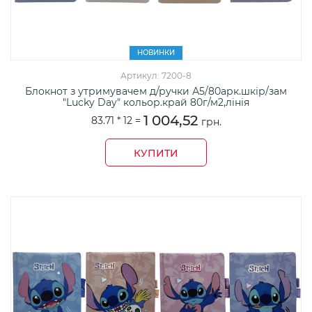
НОВИНКИ
Артикул: 7200-8
Блокнот з утримувачем д/ручки А5/80арк.шкір/зам
"Lucky Day" кольор.край 80г/м2,лінія
1 004,52
83.71 *
12
=
грн.
КУПИТИ