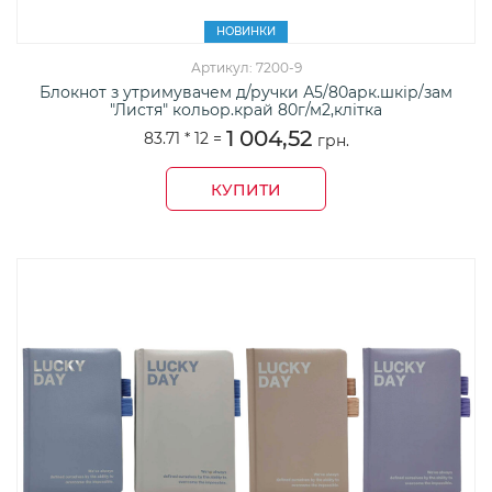
НОВИНКИ
Артикул: 7200-9
Блокнот з утримувачем д/ручки А5/80арк.шкір/зам
"Листя" кольор.край 80г/м2,клітка
1 004,52
83.71 *
12
=
грн.
КУПИТИ