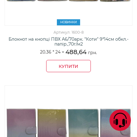
НОВИНКИ
Артикул: 1600-8
Блокнот на кнопці ПВХ А6/70арк. "Коти" 9*14см обкл.-
папір.,70г/м2
488,64
20.36 *
24
=
грн.
КУПИТИ