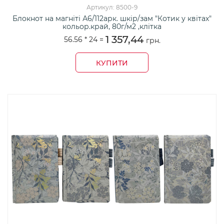
Артикул: 8500-9
Блокнот на магніті А6/112арк. шкір/зам "Котик у квітах"
кольор.край, 80г/м2 ,клітка
1 357,44
56.56 *
24
=
грн.
КУПИТИ