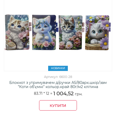
НОВИНКИ
Артикул: 6600-28
Блокнот з утримувачем д/ручки А5/80арк.шкір/зам
"Коти об'ємні" кольор.край 80г/м2 клітина
1 004,52
83.71 *
12
=
грн.
КУПИТИ