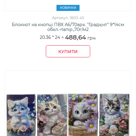
НОВИНКИ
Артикул: 1600-45
Блокнот на кнопці ПВХ А6/70арк. "Градієнт" 9*14см
обкл.-папір.,70г/м2
488,64
20.36 *
24
=
грн.
КУПИТИ