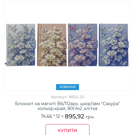
НОВИНКИ
Артикул: 8600-20
Блокнот на магніті B6/112арк. шкір/зам "Сакура"
кольор.край, 80г/м2 ,клітка
895,92
74.66 *
12
=
грн.
КУПИТИ