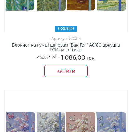
НОВИНКИ
Артикул: 5702-4
Блокнот на гумці шкірзам "Ван Гог" А6/80 аркушів
9*14см клітина
1 086,00
45.25 *
24
=
грн.
КУПИТИ