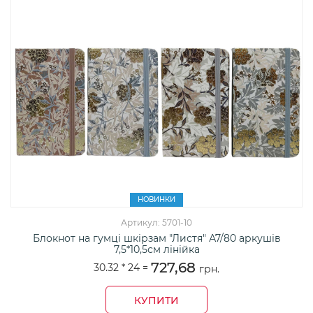
НОВИНКИ
Артикул: 5701-10
Блокнот на гумці шкірзам "Листя" А7/80 аркушів
7,5*10,5см лінійка
727,68
30.32 *
24
=
грн.
КУПИТИ