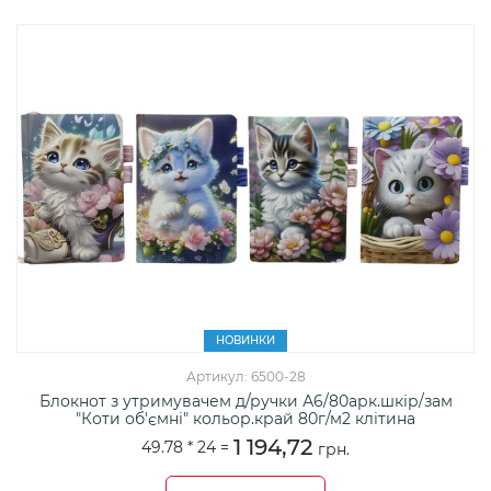
НОВИНКИ
Артикул: 6500-28
Блокнот з утримувачем д/ручки А6/80арк.шкір/зам
"Коти об'ємні" кольор.край 80г/м2 клітина
1 194,72
49.78 *
24
=
грн.