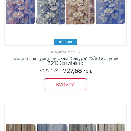
НОВИНКИ
Артикул: 5701-17
Блокнот на гумці шкірзам "Сакура" А7/80 аркушів
7,5*10,5см лінійка
727,68
30.32 *
24
=
грн.
КУПИТИ