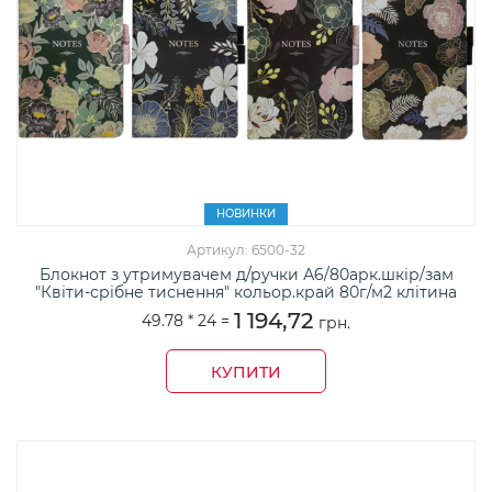
НОВИНКИ
Артикул: 6500-32
Блокнот з утримувачем д/ручки А6/80арк.шкір/зам
"Квіти-срібне тиснення" кольор.край 80г/м2 клітина
1 194,72
49.78 *
24
=
грн.
КУПИТИ