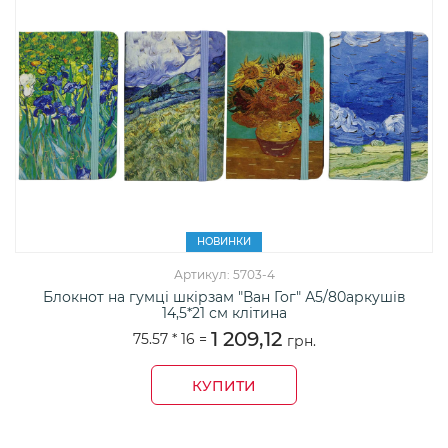
НОВИНКИ
Артикул: 5703-4
Блокнот на гумці шкірзам "Ван Гог" А5/80аркушів
14,5*21 см клітина
1 209,12
75.57 *
16
=
грн.
КУПИТИ