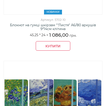
НОВИНКИ
Артикул: 5702-10
Блокнот на гумці шкірзам ""Листя" А6/80 аркушів
9*14см клітина
1 086,00
45.25 *
24
=
грн.
КУПИТИ