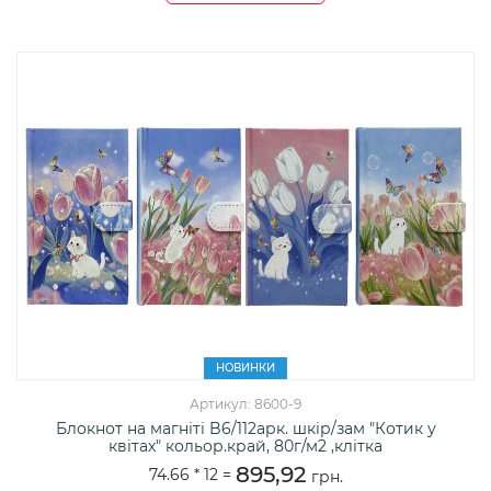
НОВИНКИ
Артикул: 8600-9
Блокнот на магніті B6/112арк. шкір/зам "Котик у
квітах" кольор.край, 80г/м2 ,клітка
895,92
74.66 *
12
=
грн.