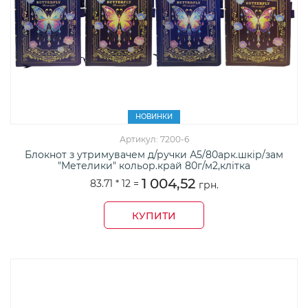
НОВИНКИ
Артикул: 7200-6
Блокнот з утримувачем д/ручки А5/80арк.шкір/зам
"Метелики" кольор.край 80г/м2,клітка
1 004,52
83.71 *
12
=
грн.
КУПИТИ