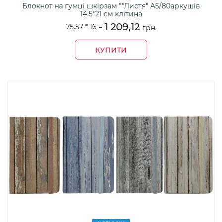
Блокнот на гумці шкірзам ""Листя" А5/80аркушів
14,5*21 см клітина
1 209,12
75.57 *
16
=
грн.
КУПИТИ