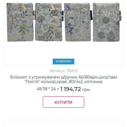
НОВИНКИ
Артикул: 7100-9
Блокнот з утримувачем д/ручки А6/80арк.шкір/зам
"Листя" кольор.край, 80г/м2, клітинка
1 194,72
49.78 *
24
=
грн.
КУПИТИ