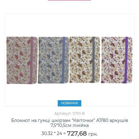
НОВИНКИ
Артикул: 5701-8
Блокнот на гумці шкірзам "Квіточки" А7/80 аркушів
7,5*10,5см лінійка
727,68
30.32 *
24
=
грн.