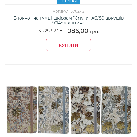
НОВИНКИ
Артикул: 5702-12
Блокнот на гумці шкірзам "Смуги" А6/80 аркушів
9*14см клітина
1 086,00
45.25 *
24
=
грн.
КУПИТИ