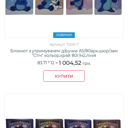
НОВИНКИ
Артикул: 7200-7
Блокнот з утримувачем д/ручки А5/80арк.шкір/зам
"Стіч" кольор.край 80г/м2,лінія
1 004,52
83.71 *
12
=
грн.
КУПИТИ