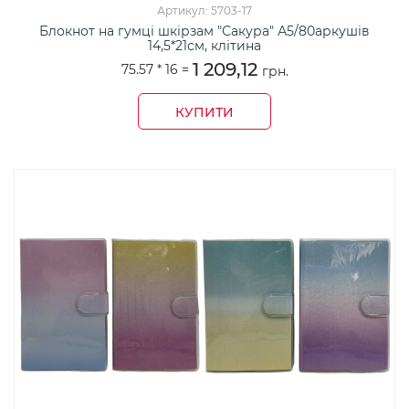
Артикул: 5703-17
Блокнот на гумці шкірзам "Сакура" А5/80аркушів
14,5*21см, клітина
1 209,12
75.57 *
16
=
грн.
КУПИТИ