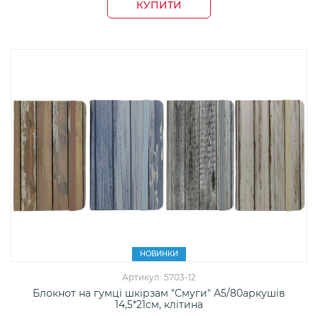
КУПИТИ
НОВИНКИ
Артикул: 5703-12
Блокнот на гумці шкірзам "Смуги" А5/80аркушів
14,5*21см, клітина