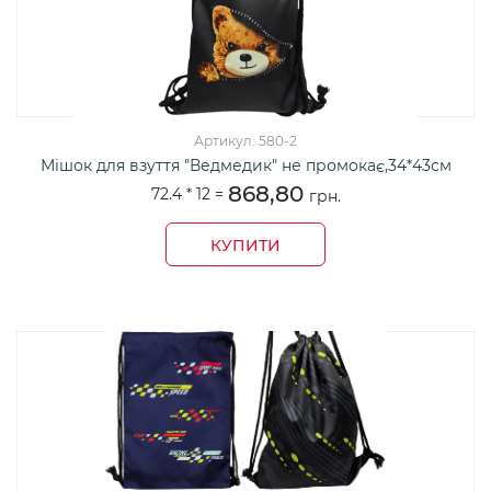
Артикул: 580-2
Мішок для взуття "Ведмедик" не промокає,34*43см
868,80
72.4 *
12
=
грн.
КУПИТИ