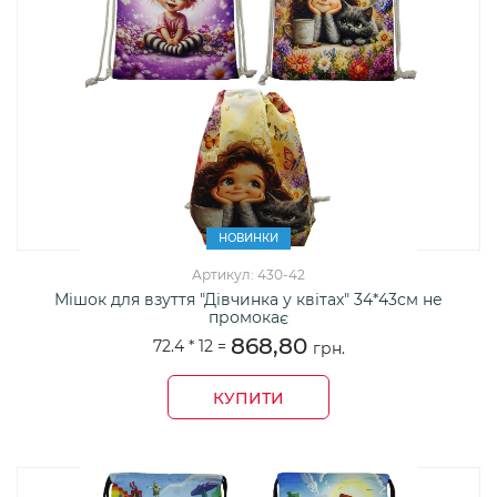
НОВИНКИ
Артикул: 430-42
Мішок для взуття "Дівчинка у квітах" 34*43см не
промокає
868,80
72.4 *
12
=
грн.
КУПИТИ