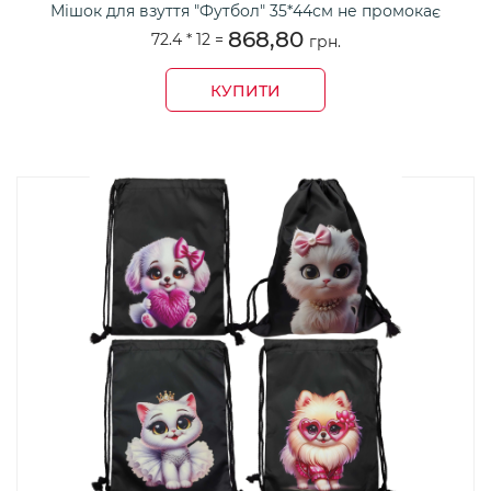
Мішок для взуття "Футбол" 35*44см не промокає
868,80
72.4 *
12
=
грн.
КУПИТИ