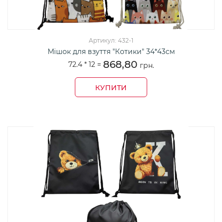
Артикул: 432-1
Мішок для взуття "Котики" 34*43см
868,80
72.4 *
12
=
грн.
КУПИТИ