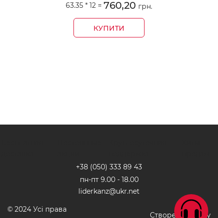
760,20
63.35 *
12
=
грн.
КУПИТИ
Бесплатная
Постоянные
Круглосуточная
Хиты
доставка
акции
поддержка
продаж
+38 (050) 333 89 4
3
пн-пт 9.00 - 18.00
liderkanz@ukr.net
© 2024 Усі права
Створення сайту