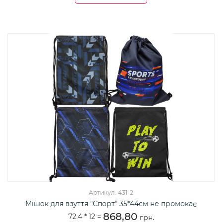
Артикул: 431-2
Мішок для взуття "Спорт" 35*44см не промокає
868,80
72.4 *
12
=
грн.