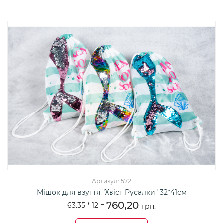
Артикул: 572
Мішок для взуття "Хвіст Русалки" 32*41см
760,20
63.35 *
12
=
грн.