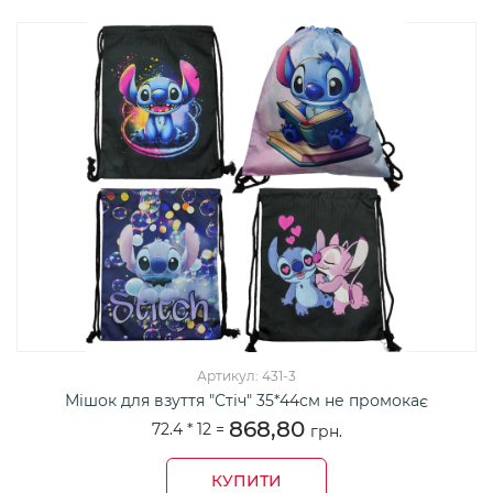
Артикул: 431-3
Мішок для взуття "Стіч" 35*44см не промокає
868,80
72.4 *
12
=
грн.
КУПИТИ