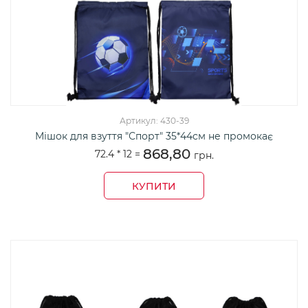
Артикул: 430-39
Мішок для взуття "Спорт" 35*44см не промокає
868,80
72.4 *
12
=
грн.
КУПИТИ