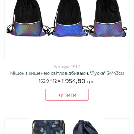
Артикул: 1911-2
Мішок з кишенею світловідбиваюч. "Луска" 34*43см
1 954,80
162.9 *
12
=
грн.
КУПИТИ