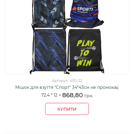
Артикул: 430-22
Мішок для взуття "Спорт" 34*43см не промокає
868,80
72.4 *
12
=
грн.
КУПИТИ