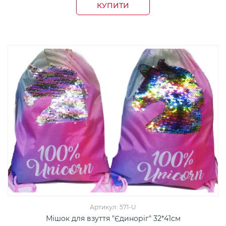
КУПИТИ
Артикул: 571-U
Мішок для взуття "Єдиноріг" 32*41см