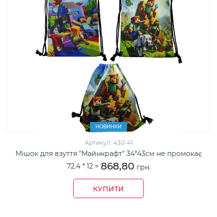
НОВИНКИ
Артикул: 430-41
Мішок для взуття "Майнкрафт" 34*43см не промокає
868,80
72.4 *
12
=
грн.
КУПИТИ