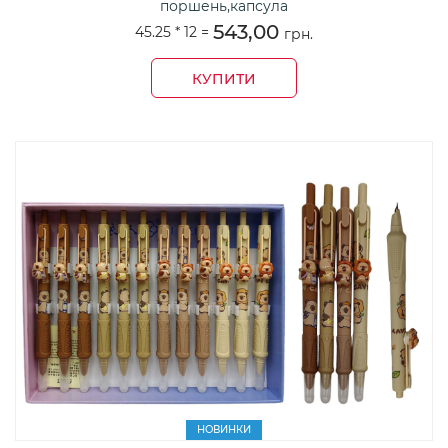
поршень,капсула
543,00
45.25 *
12
=
грн.
КУПИТИ
НОВИНКИ