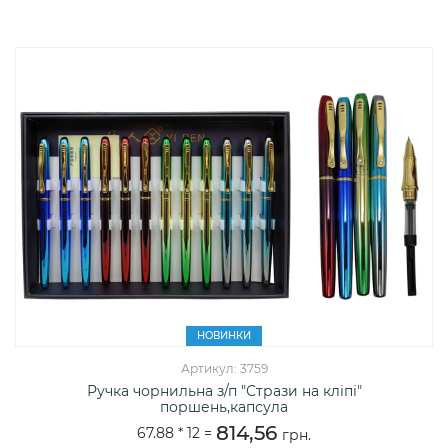
НОВИНКИ
Артикул: 3759
Ручка чорнильна з/п "Стрази на кліпі"
поршень,капсула
814,56
67.88 *
12
=
грн.