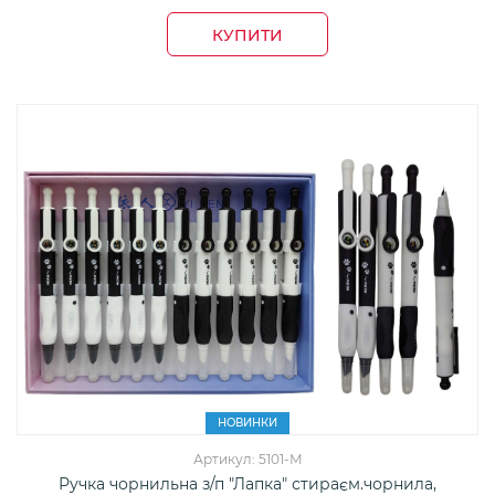
КУПИТИ
НОВИНКИ
Артикул: 5101-М
Ручка чорнильна з/п "Лапка" стираєм.чорнила,