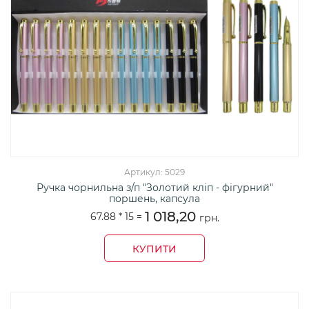
Артикул: 5029
Ручка чорнильна з/п "Золотий кліп - фігурний"
поршень, капсула
1 018,20
67.88 *
15
=
грн.
КУПИТИ