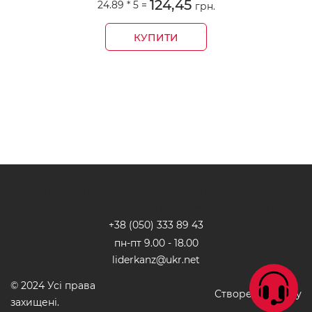
124,45
24.89 *
5
=
грн.
КУПИТИ
Бесплатная
Постоянные
Круглосуточная
Хиты
доставка
акции
поддержка
продаж
+38 (050) 333 89 4
3
пн-пт 9.00 - 18.00
liderkanz@ukr.net
© 2024 Усі права
Створення сайту
захищені.