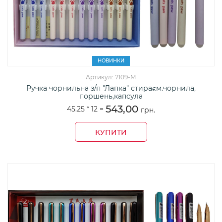
НОВИНКИ
Артикул: 7109-М
Ручка чорнильна з/п "Лапка" стираєм.чорнила,
поршень,капсула
543,00
45.25 *
12
=
грн.
КУПИТИ