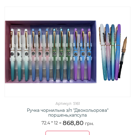
Артикул: 5161
Ручка чорнильна з/п "Двокольорова"
поршень,капсула
868,80
72.4 *
12
=
грн.