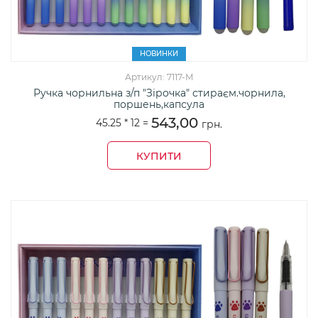
НОВИНКИ
Артикул: 7117-М
Ручка чорнильна з/п "Зірочка" стираєм.чорнила,
поршень,капсула
543,00
45.25 *
12
=
грн.
КУПИТИ