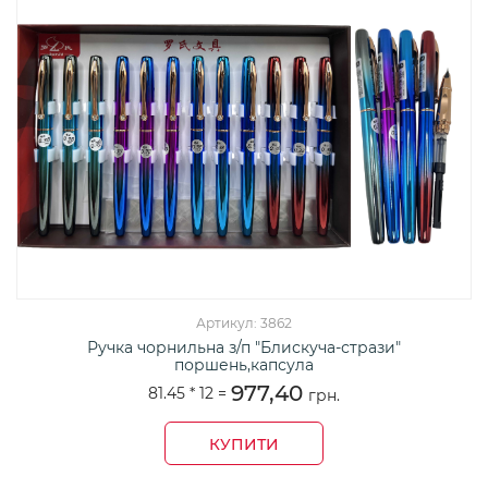
Артикул: 3862
Ручка чорнильна з/п "Блискуча-стрази"
поршень,капсула
977,40
81.45 *
12
=
грн.
КУПИТИ