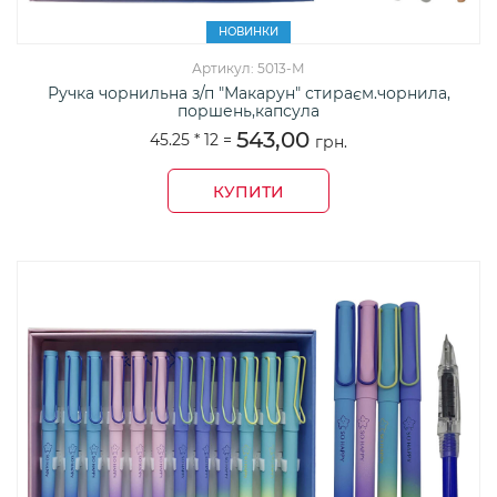
НОВИНКИ
Артикул: 5013-М
Ручка чорнильна з/п "Макарун" стираєм.чорнила,
поршень,капсула
543,00
45.25 *
12
=
грн.
КУПИТИ