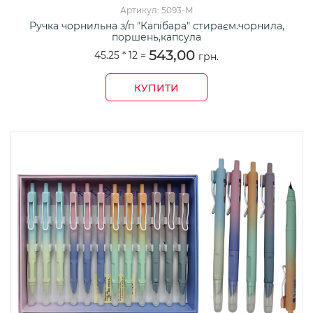
Артикул: 5093-М
Ручка чорнильна з/п "Капібара" стираєм.чорнила,
поршень,капсула
543,00
45.25 *
12
=
грн.
КУПИТИ