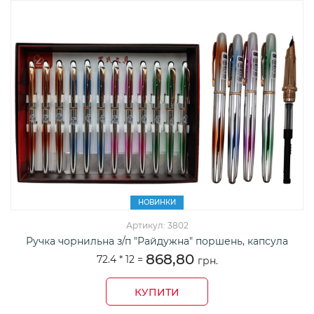
НОВИНКИ
Артикул: 3802
Ручка чорнильна з/п "Райдужна" поршень, капсула
868,80
72.4 *
12
=
грн.
КУПИТИ