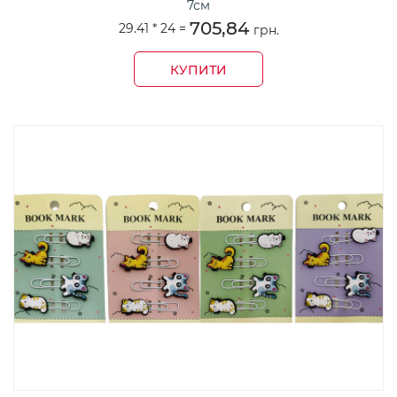
7см
705,84
29.41 *
24
=
грн.
КУПИТИ