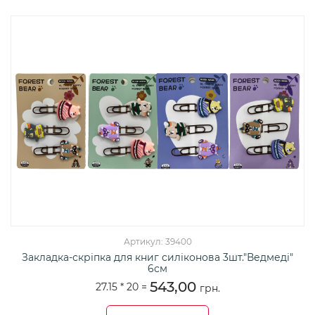
Артикул: 39400
Закладка-скріпка для книг силіконова 3шт."Ведмеді"
6см
543,00
27.15 *
20
=
грн.