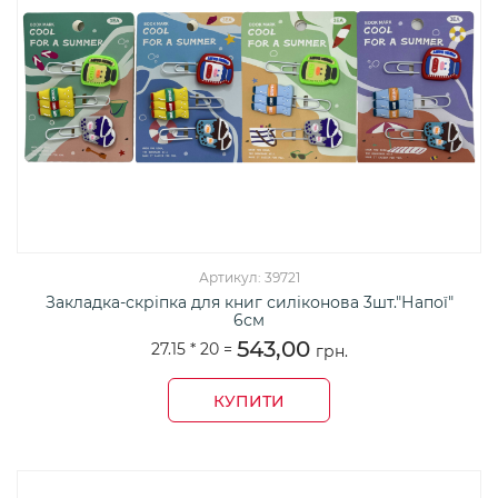
Артикул: 39721
Закладка-скріпка для книг силіконова 3шт."Напої"
6см
543,00
27.15 *
20
=
грн.
КУПИТИ