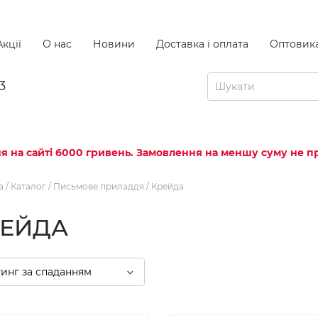
кції
О нас
Новини
Доставка і оплата
Оптовик
3
я на сайті 6000 гривень. Замовлення на меншу суму не пр
а
/
Каталог
/
Письмове приладдя
/
Крейда
РЕЙДА