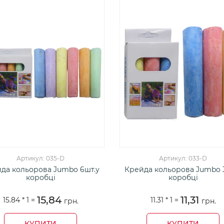
Артикул: 035-D
Артикул: 033-D
да кольорова Jumbo 6шт.у
Крейда кольорова Jumbo 
коробці
коробці
15,84
11,31
15.84 *
1
=
11.31 *
1
=
грн.
грн.
КУПИТИ
КУПИТИ