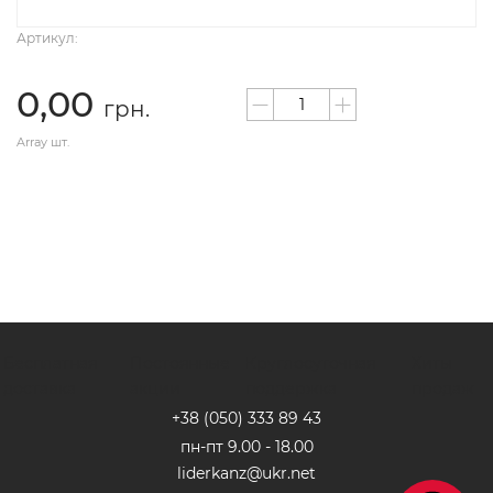
Артикул:
0,00
грн.
Array шт.
Бесплатная
Постоянные
Круглосуточная
Хиты
доставка
акции
поддержка
продаж
+38 (050) 333 89 4
3
пн-пт 9.00 - 18.00
liderkanz@ukr.net