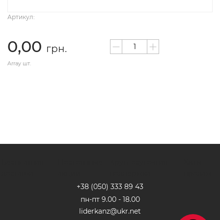
Артикул:
0,00
грн.
Array шт.
Бесплатная
Постоянные
Круглосуточная
Хиты
доставка
акции
поддержка
продаж
+38 (050) 333 89 4
3
пн-пт 9.00 - 18.00
liderkanz@ukr.net