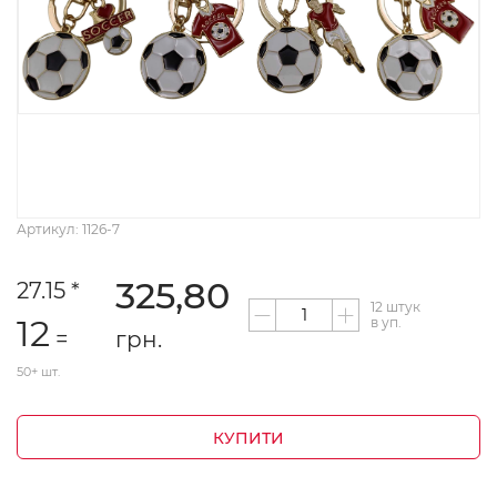
Артикул: 1126-7
325,80
27.15 *
12 штук
12
в уп.
=
грн.
50+ шт.
КУПИТИ