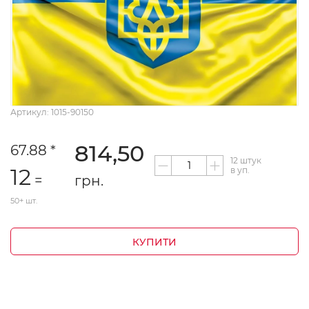
Артикул: 1015-90150
814,50
67.88 *
12 штук
12
в уп.
=
грн.
50+ шт.
КУПИТИ