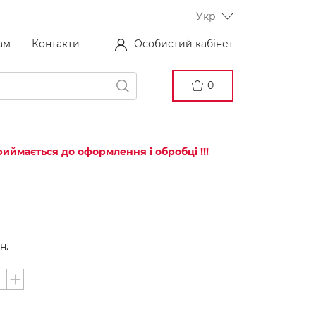
Укр
ам
Контакти
Особистий кабінет
0
иймається до оформлення і обробці !!!
н.