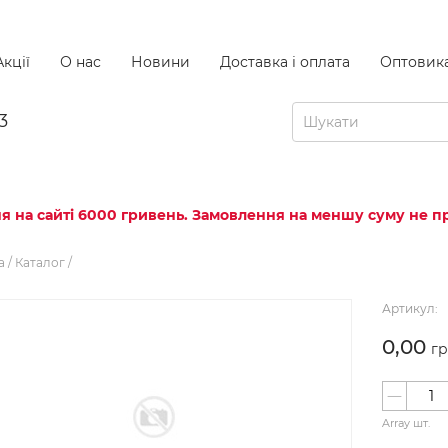
кції
О нас
Новини
Доставка і оплата
Оптовик
3
я на сайті 6000 гривень. Замовлення на меншу суму не пр
а
/
Каталог
/
Артикул:
0,00
гр
Array шт.