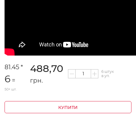
488,70
81.45 *
6 штук
6
в уп.
=
грн.
50+ шт.
КУПИТИ