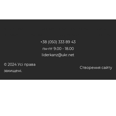
Бесплатная
Постоянные
Круглосуточная
Хиты
доставка
акции
поддержка
продаж
+38 (050) 333 89 4
3
пн-пт 9.00 - 18.00
liderkanz@ukr.net
© 2024 Усі права
Створення сайту
захищені.