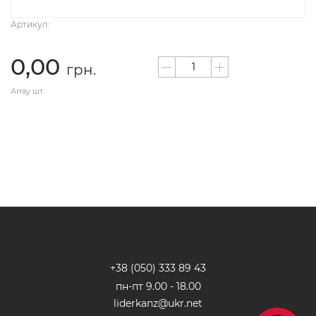
Артикул:
0,00
грн.
Array шт.
Бесплатная
Постоянные
Круглосуточная
Хиты
доставка
акции
поддержка
продаж
+38 (050) 333 89 4
3
пн-пт 9.00 - 18.00
liderkanz@ukr.net