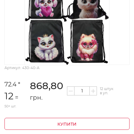
Артикул: 430-40-А
868,80
72.4 *
12 штук
12
в уп.
=
грн.
50+ шт.
КУПИТИ