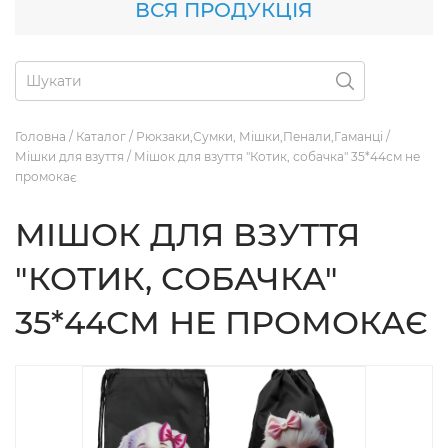
ВСЯ ПРОДУКЦІЯ
Головна
/
Каталог
/
Рюкзаки,Сумки, Мішки,Пенали,Гаманці
/
Мішки для взуття
/
Мішок для взуття "Котик, собачка" 35*44см не
промокає
МІШОК ДЛЯ ВЗУТТЯ
"КОТИК, СОБАЧКА"
35*44СМ НЕ ПРОМОКАЄ