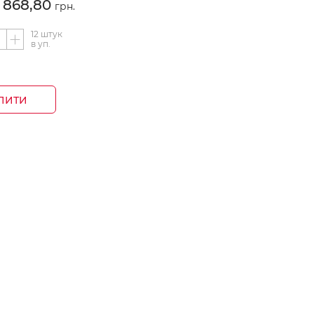
868,80
=
грн.
12 штук
в уп.
ПИТИ