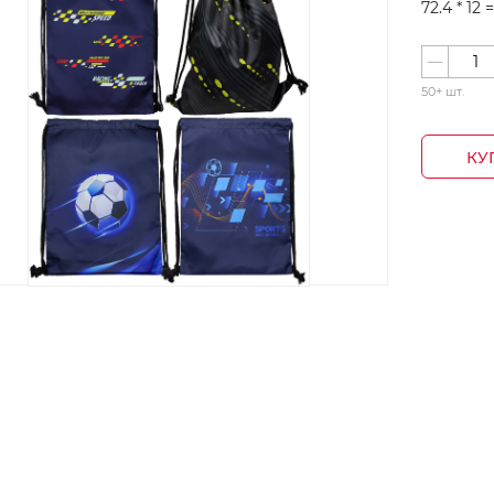
72.4 *
12
50+ шт.
КУ