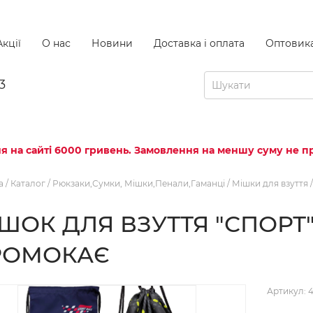
кції
О нас
Новини
Доставка і оплата
Оптовик
3
я на сайті 6000 гривень. Замовлення на меншу суму не пр
а
/
Каталог
/
Рюкзаки,Сумки, Мішки,Пенали,Гаманці
/
Мішки для взуття
/
ШОК ДЛЯ ВЗУТТЯ "СПОРТ"
РОМОКАЄ
Артикул: 