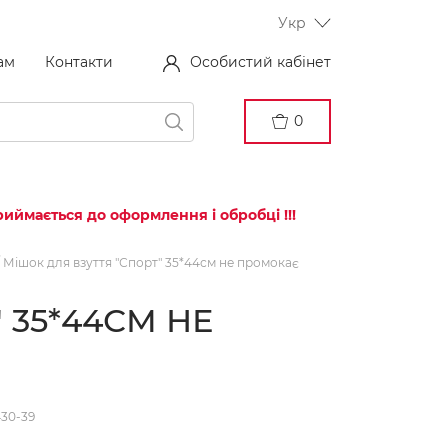
Укр
ам
Контакти
Особистий кабінет
0
иймається до оформлення і обробці !!!
Мішок для взуття "Спорт" 35*44см не промокає
 35*44СМ НЕ
430-39