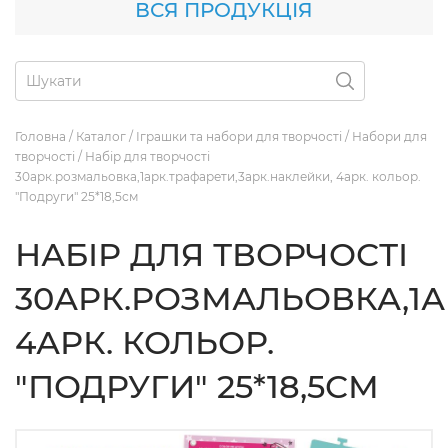
ВСЯ ПРОДУКЦІЯ
Головна
/
Каталог
/
Іграшки та набори для творчості
/
Набори для
творчості
/
Набір для творчості
30арк.розмальовка,1арк.трафарети,3арк.наклейки, 4арк. кольор.
"Подруги" 25*18,5см
НАБІР ДЛЯ ТВОРЧОСТІ
30АРК.РОЗМАЛЬОВКА,1А
4АРК. КОЛЬОР.
"ПОДРУГИ" 25*18,5СМ