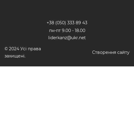
Бесплатная
Постоянные
Круглосуточная
Хиты
доставка
акции
поддержка
продаж
+38 (050) 333 89 4
3
пн-пт 9.00 - 18.00
liderkanz@ukr.net
© 2024 Усі права
Створення сайту
захищені.