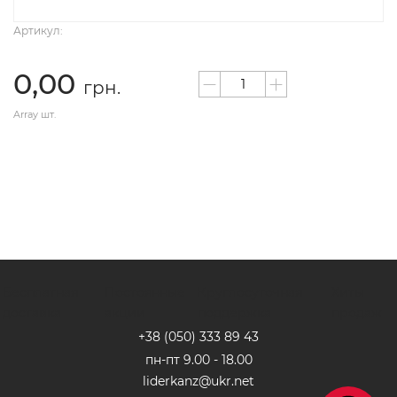
Артикул:
0,00
грн.
Array шт.
Бесплатная
Постоянные
Круглосуточная
Хиты
доставка
акции
поддержка
продаж
+38 (050) 333 89 4
3
пн-пт 9.00 - 18.00
liderkanz@ukr.net