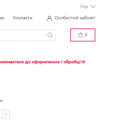
Укр
ам
Контакти
Особистий кабінет
0
иймається до оформлення і обробці !!!
н.