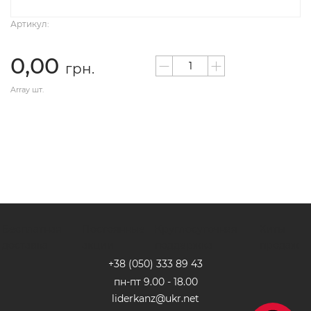
Артикул:
0,00
грн.
Array шт.
Бесплатная
Постоянные
Круглосуточная
Хиты
доставка
акции
поддержка
продаж
+38 (050) 333 89 4
3
пн-пт 9.00 - 18.00
liderkanz@ukr.net