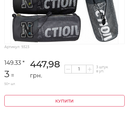
Артикул: 9323
447,98
149.33 *
3 штук
3
в уп.
=
грн.
50+ шт.
КУПИТИ