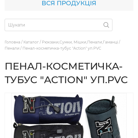
ВСЯ ПРОДУКЦІЯ
Головна
/
Каталог
/
Рюкзаки,Сумки, Мішки,Пенали,Гаманці
/
Пенали
/
Пенал-косметичка-тубус "Action" уп.PVC
ПЕНАЛ-КОСМЕТИЧКА-
ТУБУС "ACTION" УП.PVC