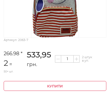
Артикул: 2063-7
533,95
266.98 *
2 штук
2
в уп.
=
грн.
50+ шт.
КУПИТИ