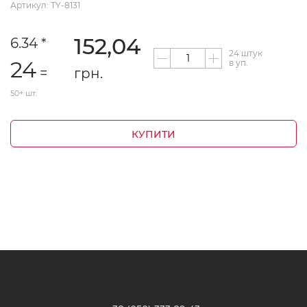
Артикул: TY-8131
152,04
6.34 *
24 штук
24
в уп.
=
грн.
50+ шт.
КУПИТИ
Бесплатная
Постоянные
Круглосуточная
Хиты
доставка
акции
поддержка
продаж