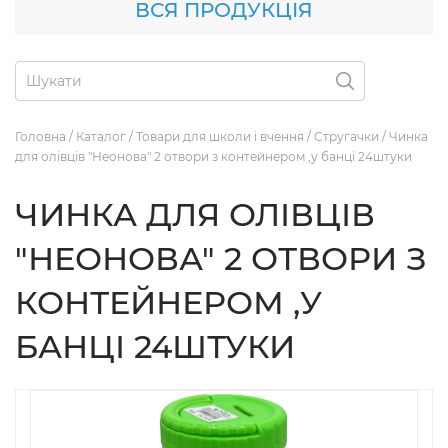
ВСЯ ПРОДУКЦІЯ
Головна
/
Каталог
/
Товари для школи і вчення
/
Стругачки
/
Чинка
для олівців "Неонова" 2 отвори з контейнером ,у банці 24штуки
ЧИНКА ДЛЯ ОЛІВЦІВ
"НЕОНОВА" 2 ОТВОРИ З
КОНТЕЙНЕРОМ ,У
БАНЦІ 24ШТУКИ