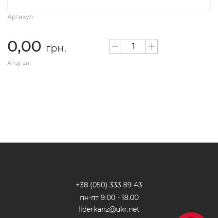
Артикул:
0,00
грн.
Array шт.
Бесплатная
Постоянные
Круглосуточная
Хиты
доставка
акции
поддержка
продаж
+38 (050) 333 89 4
3
пн-пт 9.00 - 18.00
liderkanz@ukr.net