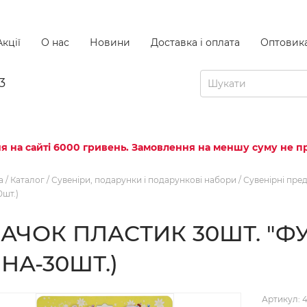
кції
О нас
Новини
Доставка і оплата
Оптовик
3
я на сайті 6000 гривень. Замовлення на меншу суму не пр
а
/
Каталог
/
Сувеніри, подарунки і подарункові набори
/
Сувенірні пре
0шт.)
АЧОК ПЛАСТИК 30ШТ. "Ф
ІНА-30ШТ.)
Артикул: 