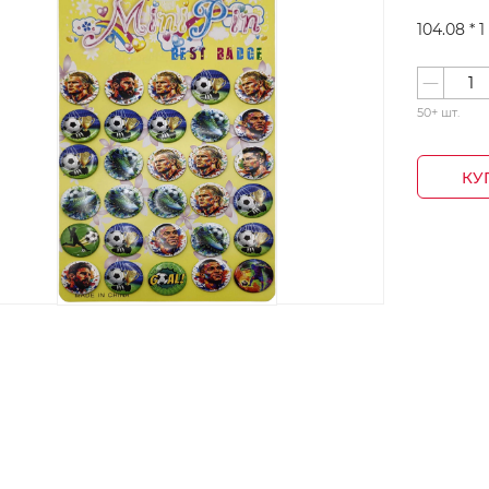
104.08 *
1
50+ шт.
КУ