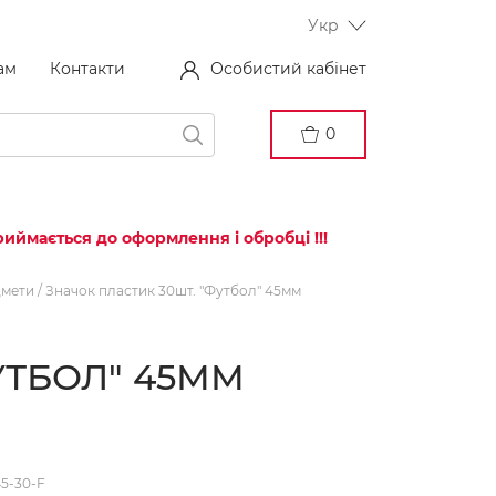
Укр
ам
Контакти
Особистий кабінет
0
иймається до оформлення і обробці !!!
дмети
/
Значок пластик 30шт. "Футбол" 45мм
УТБОЛ" 45ММ
45-30-F